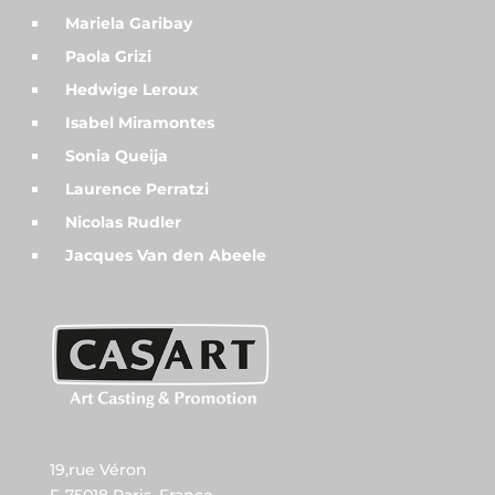
Mariela Garibay
Paola Grizi
Hedwige Leroux
Isabel Miramontes
Sonia Queija
Laurence Perratzi
Nicolas Rudler
Jacques Van den Abeele
19,rue Véron