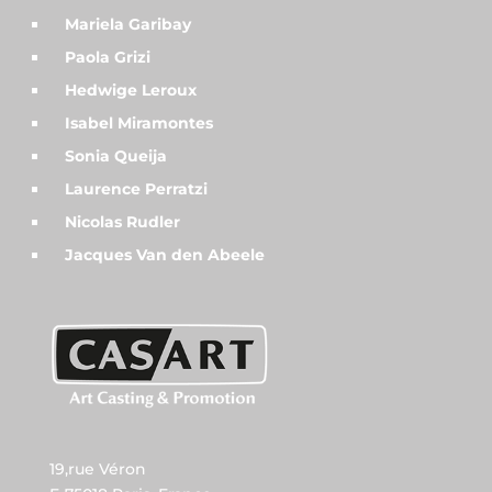
Mariela Garibay
Paola Grizi
Hedwige Leroux
Isabel Miramontes
Sonia Queija
Laurence Perratzi
Nicolas Rudler
Jacques Van den Abeele
19,rue Véron