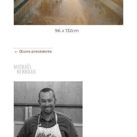
96 x 132cm
←
Œuvre précèdente
MICKAËL
KERBOAS